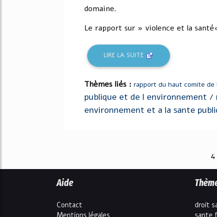
domaine.
Le rapport sur » violence et la santé
LIRE LA SUITE
Thèmes liés :
rapport du haut comite de 
publique et de l environnement
/
environnement et a la sante publ
4
Aide
Thèm
Contact
droit s
Mentions légales
sante 