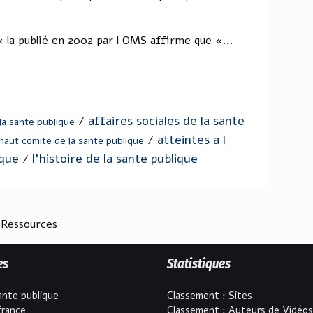
« la publié en 2002 par l OMS affirme que «...
affaires sociales de la sante
/
la sante publique
atteintes a l
/
haut comite de la sante publique
ique
l'histoire de la sante publique
/
 Ressources
es
Statistiques
ante publique
Classement : Sites
france
Classement : Auteurs de Vidéos