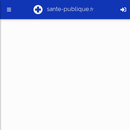
sante-publique.
fr