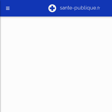
sante-publique.
fr