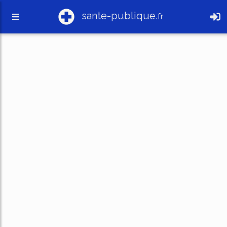
sante-publique.
fr