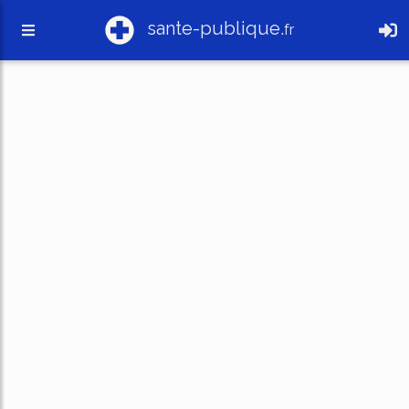
sante-publique.
fr