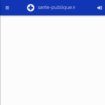
sante-publique.
fr