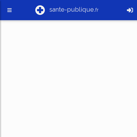
sante-publique.
fr