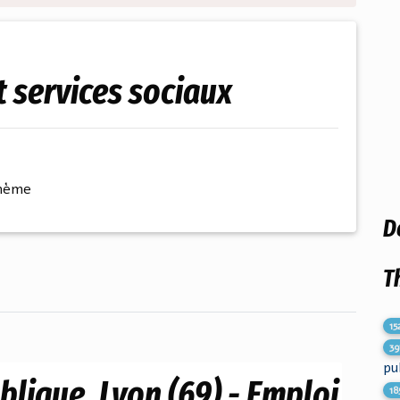
t services sociaux
thème
D
T
15
39
pu
blique, Lyon (69) - Emploi
18