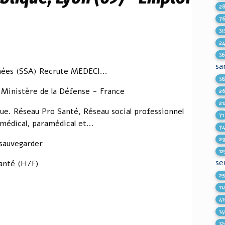
2
7
31
2
36
sa
mées (SSA) Recrute MEDECI...
38
 Ministère de la Défense - France
2
21
ue. Réseau Pro Santé, Réseau social professionnel
71
médical, paramédical et...
7
2
sauvegarder
12
se
anté (H/F)
25
11
41
14
12