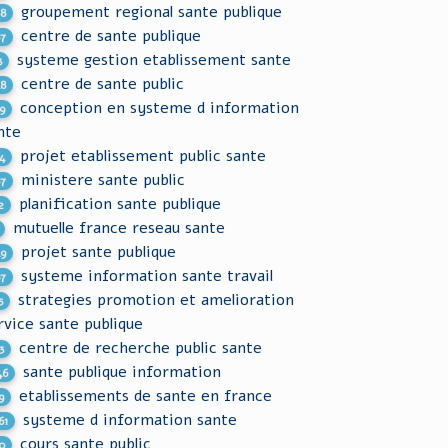
groupement regional sante publique
88
centre de sante publique
67
systeme gestion etablissement sante
3
centre de sante public
48
conception en systeme d information
9
nte
projet etablissement public sante
4
ministere sante public
67
planification sante publique
2
mutuelle france reseau sante
projet sante publique
49
systeme information sante travail
97
strategies promotion et amelioration
5
rvice sante publique
centre de recherche public sante
3
sante publique information
46
etablissements de sante en france
9
systeme d information sante
61
cours sante public
0