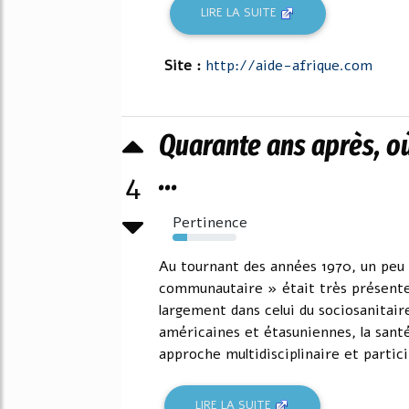
LIRE LA SUITE
Site :
http://aide-afrique.com
Quarante ans après, o
...
4
Pertinence
23%
Au tournant des années 1970, un peu 
communautaire » était très présente d
largement dans celui du sociosanitair
américaines et étasuniennes, la sant
approche multidisciplinaire et particip
LIRE LA SUITE