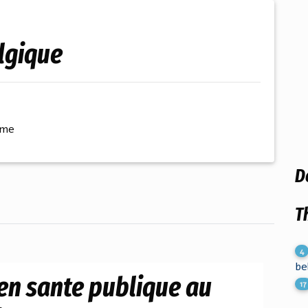
lgique
ème
D
T
4
be
 en sante publique au
17