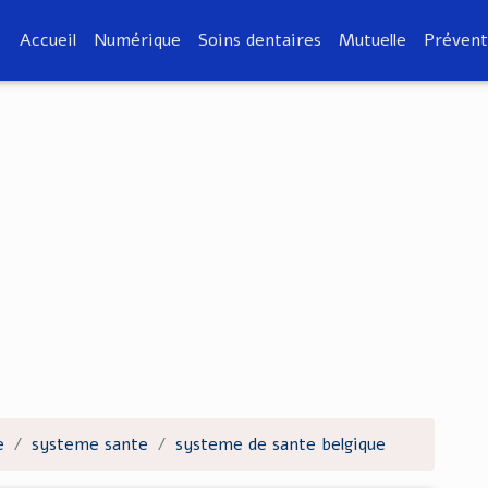
Accueil
Numérique
Soins dentaires
Mutuelle
Prévent
e
systeme sante
systeme de sante belgique