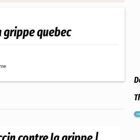
la grippe quebec
ème
D
T
11
cin contre la grippe |