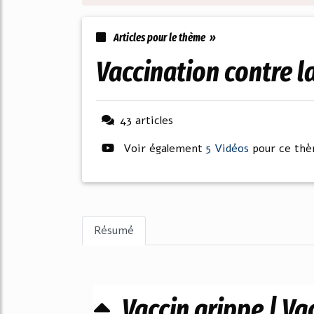
Articles pour le thème »
vaccination contre 
43 articles
Voir également
5 Vidéos
pour ce th
Résumé
Vaccin grippe | Vac