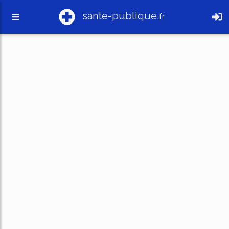
sante-publique.
fr