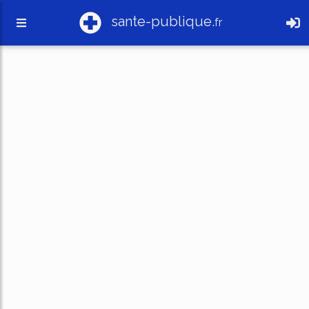
sante-publique.
fr