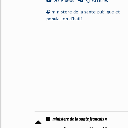
20 Vidéos
43 Articles
ministere
de la
sante
publique
et
population d'haiti
ministere de la sante francais »