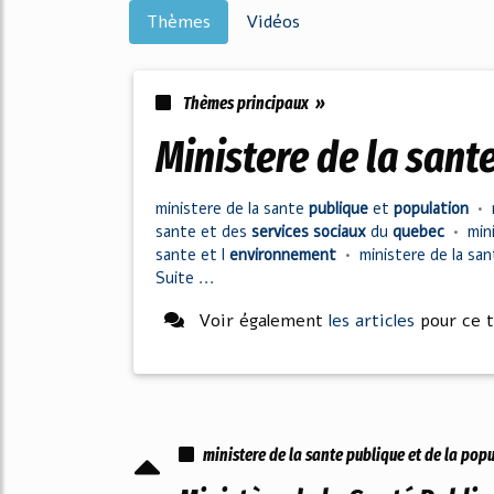
Thèmes
Vidéos
Thèmes principaux »
ministere de la sant
ministere
de la
sante
publique
et
population
•
sante
et des
services sociaux
du
quebec
•
min
sante
et l
environnement
•
ministere
de la
sa
Suite ...
Voir également
les articles
pour ce 
ministere de la sante publique et de la pop