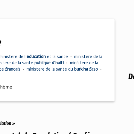
e
ministere
de l
education
et la
sante
•
ministere
de la
istere
de la
sante
publique d'haiti
•
ministere
de la
nte
francais
•
ministere
de la
sante
du
burkina faso
•
D
thème
ulation »