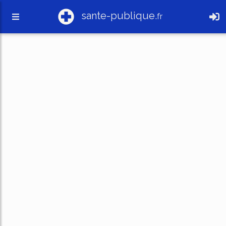
sante-publique.
fr