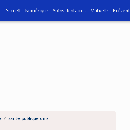
Accueil
Numérique
Soins dentaires
Mutuelle
Prévent
e
sante publique oms