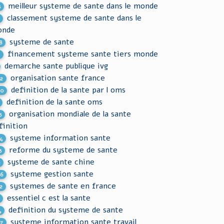
meilleur systeme de sante dans le monde
5
classement systeme de sante dans le
onde
systeme de sante
8
financement systeme sante tiers monde
2
demarche sante publique ivg
organisation sante france
82
definition de la sante par l oms
20
definition de la sante oms
organisation mondiale de la sante
5
finition
systeme information sante
4
reforme du systeme de sante
3
systeme de sante chine
0
systeme gestion sante
66
systemes de sante en france
2
essentiel c est la sante
definition du systeme de sante
4
systeme information sante travail
97