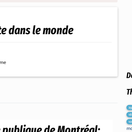
te dans le monde
ème
D
T
39
16
10
é publique de Montréal:
m