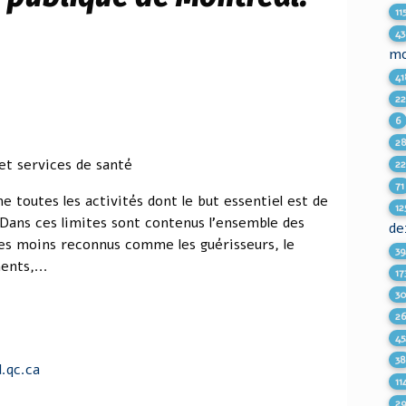
11
43
m
41
2
6
2
et services de santé
2
71
toutes les activités dont le but essentiel est de
12
 Dans ces limites sont contenus l'ensemble des
de
ices moins reconnus comme les guérisseurs, le
39
nts,...
17
3
2
45
38
.qc.ca
11
2