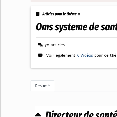
Articles pour le thème »
oms systeme de san
70 articles
Voir également
3 Vidéos
pour ce th
Résumé
Directeur de sant