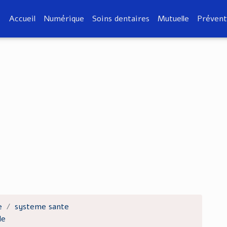
Accueil
Numérique
Soins dentaires
Mutuelle
Prévent
e
systeme sante
de