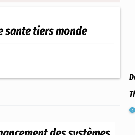
e sante tiers monde
D
T
4
inancement des systèmes