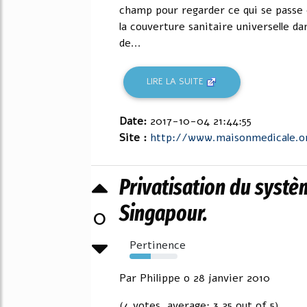
champ pour regarder ce qui se passe e
la couverture sanitaire universelle d
de...
LIRE LA SUITE
Date:
2017-10-04 21:44:55
Site :
http://www.maisonmedicale.o
Privatisation du systè
Singapour.
0
Pertinence
44%
Par Philippe o 28 janvier 2010
(4 votes, average: 3,25 out of 5)