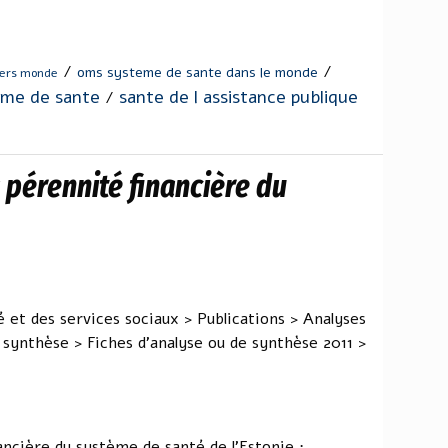
/
/
oms systeme de sante dans le monde
iers monde
eme de sante
sante de l assistance publique
/
 pérennité financière du
é et des services sociaux > Publications > Analyses
 synthèse > Fiches d'analyse ou de synthèse 2011 >
ancière du système de santé de l'Estonie :